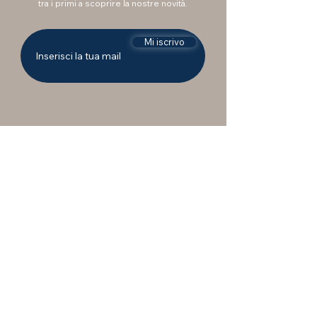
tra i primi a scoprire la nostre novità.
Mi iscrivo
Vuoi essere ricontattato?
IEMME ti affianca un consulente per
rispondere alle tue domande e
supportarti nell'acquisto. Compila il
modulo per essere ricontattato dal nostro
staff.