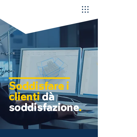
Soddisfare i
clienti
dà
soddisfazione
.