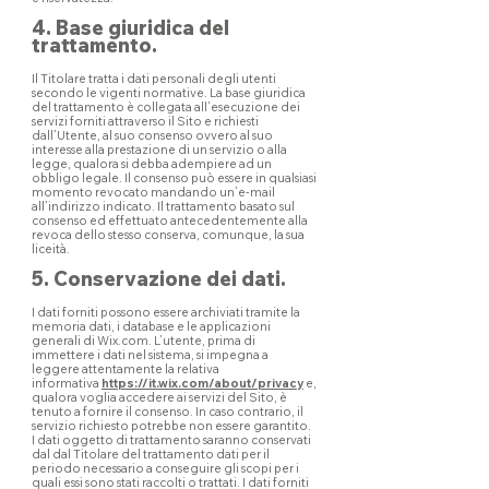
4. Base giuridica del
trattamento.
Il Titolare tratta i dati personali degli utenti
secondo le vigenti normative. La base giuridica
del trattamento è collegata all’esecuzione dei
servizi forniti attraverso il Sito e richiesti
dall’Utente, al suo consenso ovvero al suo
interesse alla prestazione di un servizio o alla
legge, qualora si debba adempiere ad un
obbligo legale. Il consenso può essere in qualsiasi
momento revocato mandando un’e-mail
all’indirizzo indicato. Il trattamento basato sul
consenso ed effettuato antecedentemente alla
revoca dello stesso conserva, comunque, la sua
liceità.
5. Conservazione dei dati.
I dati forniti possono essere archiviati tramite la
memoria dati, i database e le applicazioni
generali di Wix.com. L’utente, prima di
immettere i dati nel sistema, si impegna a
leggere attentamente la relativa
informativa
https://it.wix.com/about/privacy
e,
qualora voglia accedere ai servizi del Sito, è
tenuto a fornire il consenso. In caso contrario, il
servizio richiesto potrebbe non essere garantito.
I dati oggetto di trattamento saranno conservati
dal dal Titolare del trattamento dati per il
periodo necessario a conseguire gli scopi per i
quali essi sono stati raccolti o trattati. I dati forniti