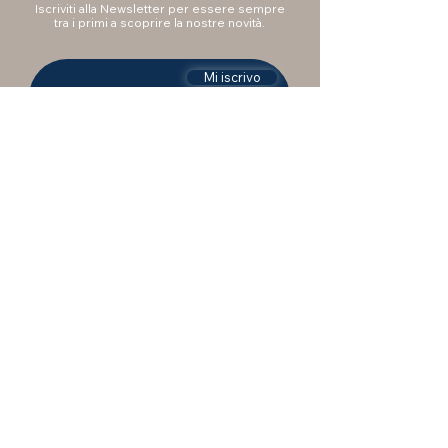
Iscriviti alla Newsletter per essere sempre
tra i primi a scoprire la nostre novità.
Mi iscrivo
Vuoi essere ricontattato?
IEMME ti affianca un consulente per
rispondere alle tue domande e
supportarti nell'acquisto. Compila il
modulo per essere ricontattato dal nostro
staff.