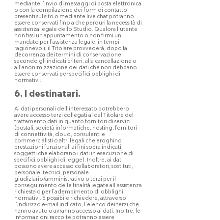
mediante l’invio di messaggi di posta elettronica
o con la compilazione dei form di contatto
presenti sul sito o mediante live chat potranno
essere conservati fino a che perduri la necessità di
assistenza legale dello Studio. Qualora l’utente
non fissi un appuntamento o non firmi un
mandato per l’assistenza legale, in tempi
ragionevoli, il Titolare provvederà, dopo la
decorrenza dei termini di conservazione
secondo gli indicati criteri, alla cancellazione o
all’anonimizzazione dei dati che non debbano
essere conservati per specifici obblighi di
normativi.
6. I destinatari.
Ai dati personali dell’interessato potrebbero
avere accesso terzi collegati al dal Titolare del
trattamento dati in quanto fornitori di servizi
(postali, società informatiche, hosting, fornitori
di connettività, cloud, consulenti e
commercialisti o altri legali che eroghino
prestazioni funzionali ai fini sopra indicati,
soggetti che elaborano i dati in esecuzione di
specifici obblighi di legge). Inoltre, ai dati
possono avere accesso collaboratori, sostituti,
personale, tecnici, personale
giudiziario/amministrativo o terzi per il
conseguimento delle finalità legate all’assistenza
richiesta o per l’adempimento di obblighi
normativi. È possibile richiedere, attraverso
l’indirizzo e-mail indicato, l’elenco dei terzi che
hanno avuto o avranno accesso ai dati. Inoltre, le
informazioni raccolte potranno essere