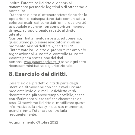
Inoltre, l’utente ha il diritto di opporsi al
trattamento per motivi legittimi o di ottenerne la
portabilità.
L’utente ha diritto di ottenere attestazione che le
operazioni di cui sopra siano state comunicate a
coloro ai quali i dati sono stati forniti, qualora ciò
sia possibile e purché non comporti un impiego
di mezzi sproporzionato rispetto al diritto
tutelato;
Qualora il trattamento sia basato sul consenso,
quest’ultimo può essere revocato in qualsiasi
momento, ai sensi dell’art. 7, par. 3 GDPR.
L’interessato ha il diritto di proporre reclamo e/o
segnalazione all’Autorità di controllo (Autorità
Garante per la protezione dei dati
personali
www.garanteprivacy.it
), salvo ogni altro
ricorso amministrativo o giurisdizionale.
8. Esercizio dei diritti.
L’esercizio dei predetti diritti da parte degli
utenti del sito avviene con richiesta al Titolare,
mediante invio di e-mail. La richiesta verrà
riscontrata nel più breve tempo possibile, anche
con riferimento alle specifiche circostanze del
caso. Ci riserviamo il diritto di modificare questa
informativa sulla privacy in qualsiasi momento,
quindi si invita l’utenza a controllarla
frequentemente.
Aggiornamento Ottobre 2022