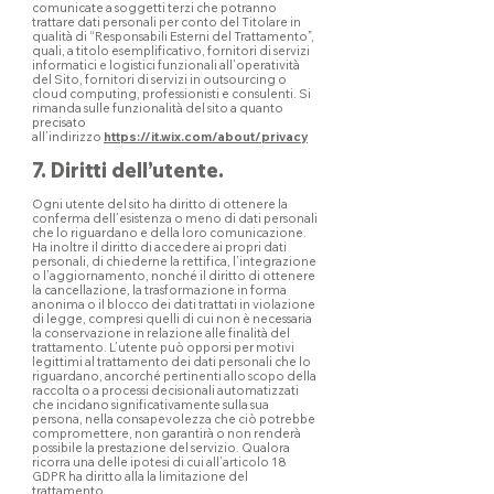
comunicate a soggetti terzi che potranno
trattare dati personali per conto del Titolare in
qualità di “Responsabili Esterni del Trattamento”,
quali, a titolo esemplificativo, fornitori di servizi
informatici e logistici funzionali all’operatività
del Sito, fornitori di servizi in outsourcing o
cloud computing, professionisti e consulenti. Si
rimanda sulle funzionalità del sito a quanto
precisato
all’indirizzo
https://it.wix.com/about/privacy
7. Diritti dell’utente.
Ogni utente del sito ha diritto di ottenere la
conferma dell’esistenza o meno di dati personali
che lo riguardano e della loro comunicazione.
Ha inoltre il diritto di accedere ai propri dati
personali, di chiederne la rettifica, l’integrazione
o l’aggiornamento, nonché il diritto di ottenere
la cancellazione, la trasformazione in forma
anonima o il blocco dei dati trattati in violazione
di legge, compresi quelli di cui non è necessaria
la conservazione in relazione alle finalità del
trattamento. L’utente può opporsi per motivi
legittimi al trattamento dei dati personali che lo
riguardano, ancorché pertinenti allo scopo della
raccolta o a processi decisionali automatizzati
che incidano significativamente sulla sua
persona, nella consapevolezza che ciò potrebbe
compromettere, non garantirà o non renderà
possibile la prestazione del servizio. Qualora
ricorra una delle ipotesi di cui all’articolo 18
GDPR ha diritto alla la limitazione del
trattamento.