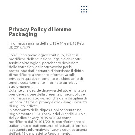
Privacy Policy di Iemme
Packaging
Informativa ai sensi dell’art. 13 e 14 e art. 13 Reg.
UE 2016/679
Lo sviluppo tecnologico continuo, eventuali
modifiche della situazione legale o dei nostri
servizi e altre ragioni potrebbero richiedere
delle correzioni del nostro avviso per la
protezione dati. Pertanto ci riserviamo il diritto
di modificare la presente informativa sulla
privacy in qualsiasi momento e ti chiediamo di
tenerti costantemente informato sui relativi
aggiornamenti.
L’utente che decide di servirsi del sito è invitato a
prendere visione della presente privacy policy e
informativa sui cookie, nonché della disciplina di
wix.com in tema di privacy e cookies agli indirizzi
di seguito indicati.
In osservanza delle disposizioni contenute nel
Regolamento UE 2016/679 del 27 aprile 2016 e
del Codice Privacy DL 196/2003 come
modificato dal DL 101/2018, con riferimento al
trattamento di dati personali effettuati, si fornisce
la seguente informativa privacy e cookies, ai sensi
dell’art. 13 del predetto Regolamento.