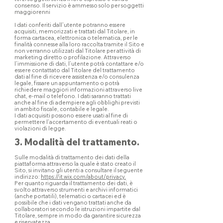
consenso. Il servizio è ammesso solo per soggetti
maggiorenni
I dati conferiti dall’utente potranno essere
acquisiti, memorizzati e trattati dal Titolare, in
forma cartacea, elettronica o telematica, per le
finalità connesse alla loro raccolta tramite il Sito e
non verranno utilizzati dal Titolare per attività di
marketing diretto o profilazione. Attraverso
l’immissione di dati, l’utente potrà contattare e/o
essere contattato dal Titolare del trattamento
dati al fine di ricevere assistenza e/o consulenza
legale, fissare un appuntamento o potrà
richiedere maggiori informazioni attraverso live
chat, e-mail o telefono. I dati saranno trattati
anche al fine di adempiere agli obblighi previsti
in ambito fiscale, contabile e legale.
I dati acquisiti possono essere usati al fine di
permettere l’accertamento di eventuali reati o
violazioni di legge.
3. Modalità del trattamento.
Sulle modalità di trattamento dei dati della
piattaforma attraverso la quale è stato creato il
Sito, si invitano gli utenti a consultare il seguente
indirizzo:
https://it.wix.com/about/privacy.
Per quanto riguarda il trattamento dei dati, è
svolto attraverso strumenti e archivi informatici
(anche portatili), telematici o cartacei ed è
possibile che i dati vengano trattati anche da
collaboratori secondo le istruzioni impartite dal
Titolare, sempre in modo da garantire sicurezza
e riservatezza.