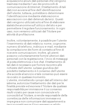
acquisiscono alcuni dati personali che vengono
trasmessi mediante l’uso dei protocolli di
comunicazione di Internet. Il trattamento di tali
dati non avviene al fine dell’identificazione
dell’utente, tuttavia, potrebbero determinare
l’identificazione mediante elaborazioni e
associazioni con dati detenuti da terzi. Questi
dati vengono utilizzati solo al fine di elaborare
statistiche anonime sull’utilizzo del sito e per
permettere il regolare funzionamento. In ogni
caso, non verranno utilizzati dal Titolare per
attività di profilazione.
Inoltre, volontariamente, è possibile per l’utente
l’inserimento di dati relativi a: nome, cognome,
numero di telefono, indirizzo e-mail, mediante
la compilazione dei form di contatto al fine di
ricevere comunicazioni. Inoltre, gli utenti
possono volontariamente fornire ulteriori dati
personali con la registrazione, l’invio di messaggi
di posta elettronica o live chat. Il trattamento di
tali dati è necessario per fornire riscontro alle
richieste dell’utente. La base giuridica del
predetto trattamento è il consenso dell’utente
che accede al servizio e tale consenso può essere
revocato in qualsiasi momento.
L’utente, immettendo i propri dati all’interno del
sistema, autorizza il trattamento dei dati per le
finalità previste ed esonera il Titolare da qualsiasi
responsabilità per immissione il cui consenso
risulti viziato per cause non conosciute e/o
conoscibili al Titolare, si rende responsabile della
correttezza delle informazioni immesse e si
impegna a non comunicare dati appartenenti a
terzi soggetti senza il loro espresso e valido