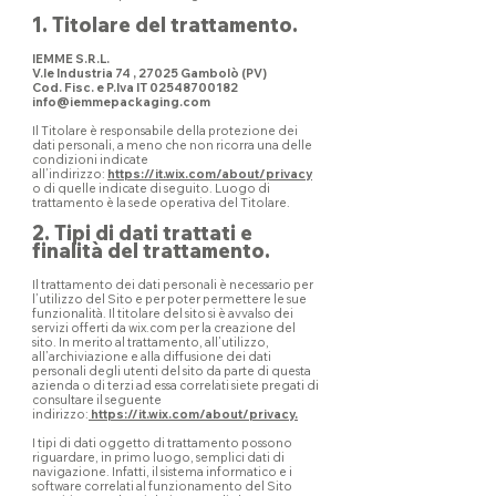
1. Titolare del trattamento.
IEMME S.R.L.
V.le Industria 74 , 27025 Gambolò (PV)
Cod. Fisc. e P.Iva IT 02548700182
info@iemmepackaging.com
Il Titolare è responsabile della protezione dei
dati personali, a meno che non ricorra una delle
condizioni indicate
all’indirizzo:
https://it.wix.com/about/privacy
o di quelle indicate di seguito. Luogo di
trattamento è la sede operativa del Titolare.
2. Tipi di dati trattati e
finalità del trattamento.
Il trattamento dei dati personali è necessario per
l’utilizzo del Sito e per poter permettere le sue
funzionalità. Il titolare del sito si è avvalso dei
servizi offerti da wix.com per la creazione del
sito. In merito al trattamento, all’utilizzo,
all’archiviazione e alla diffusione dei dati
personali degli utenti del sito da parte di questa
azienda o di terzi ad essa correlati siete pregati di
consultare il seguente
indirizzo:
https://it.wix.com/about/privacy.
I tipi di dati oggetto di trattamento possono
riguardare, in primo luogo, semplici dati di
navigazione. Infatti, il sistema informatico e i
software correlati al funzionamento del Sito