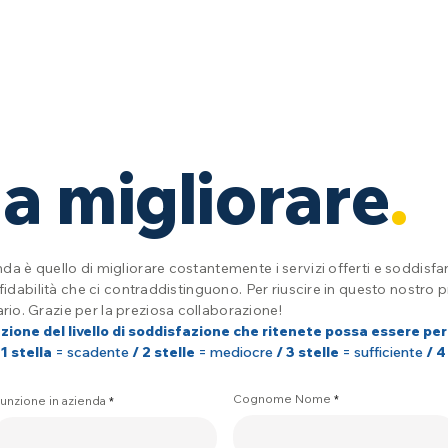
i
a migliorare
.
da è quello di migliorare costantemente i servizi offerti e soddisfare
affidabilità che ci contraddistinguono. Per riuscire in questo nostr
io. Grazie per la preziosa collaborazione!
zione del livello di soddisfazione che ritenete possa essere per
1 stella
= scadente
/ 2 stelle
= mediocre
/ 3 stelle
= sufficiente
/ 4
Cognome Nome
unzione in azienda