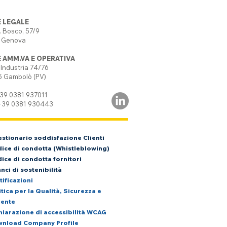
 LEGALE
. Bosco, 57/9
1 Genova
 AMM.VA E OPERATIVA
 Industria 74/76
5 Gambolò (PV)
+39 0381 937011
 +39 0381 930443
estionario soddisfazione Clienti
ice di condotta (
Whistleblowing)
ice di condotta fornitori
anci di sostenibilità
tificazioni
itica per la Qualità, Sicurezza e
ente
hiarazione di accessibilità WCAG
wnload Company Profile