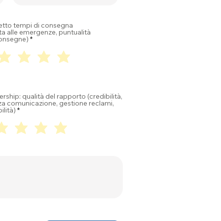
petto tempi di consegna
ta alle emergenze, puntualità
consegne)
ership: qualità del rapporto (credibilità,
nza comunicazione, gestione reclami,
ilità)