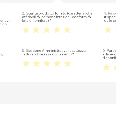
2. Qualità prodotto fornito (caratteristiche,
3. Ris
affidabilità, personalizzazioni, conformità
(rispos
entivi;
lotti di fornitura)
delle 
nico
5. Gestione Amministrativa (esattezza
6. Partn
o,
fatture, chiarezza documenti)
efficie
disponib