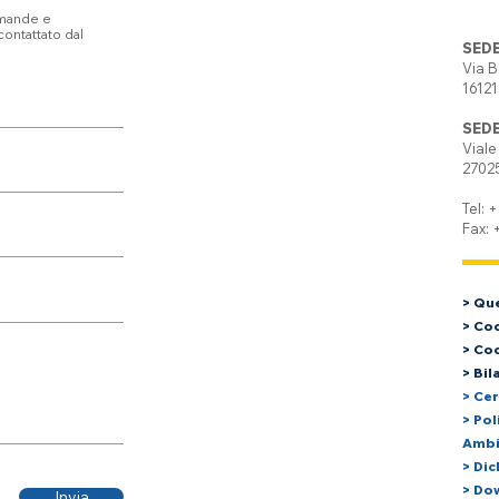
omande e
ontattato dal
SEDE
Via B
1612
SEDE
Viale
2702
Tel: 
Fax:
> Qu
> Cod
> Cod
> Bil
> Cer
> Pol
Ambi
> Dic
> Do
Invia