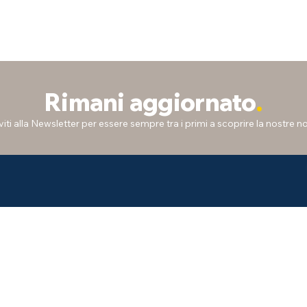
Rimani aggiornato
.
iviti alla Newsletter per essere sempre tra i primi a scoprire la nostre no